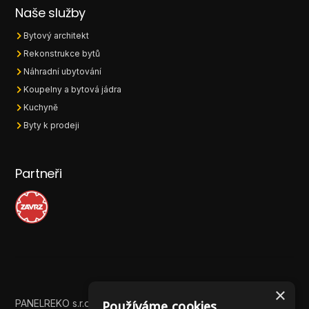
Naše služby
Bytový architekt
Rekonstrukce bytů
Náhradní ubytování
Koupelny a bytová jádra
Kuchyně
Byty k prodeji
Partneři
×
PANELREKO s.r.o. ©
2026 - Všechna práva vyhrazena
Používáme cookies