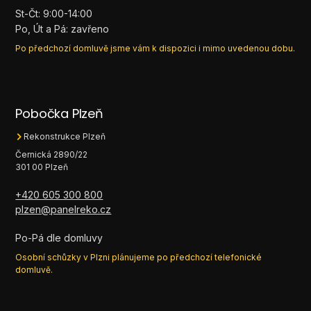
St-Čt: 9:00-14:00
Po, Út a Pá: zavřeno
Po předchozí domluvě jsme vám k dispozici i mimo uvedenou dobu.
Pobočka Plzeň
Rekonstrukce Plzeň
Černická 2890/22
301 00 Plzeň
+420 605 300 800
plzen@panelreko.cz
Po-Pá dle domluvy
Osobní schůzky v Plzni plánujeme po předchozí telefonické
domluvě.