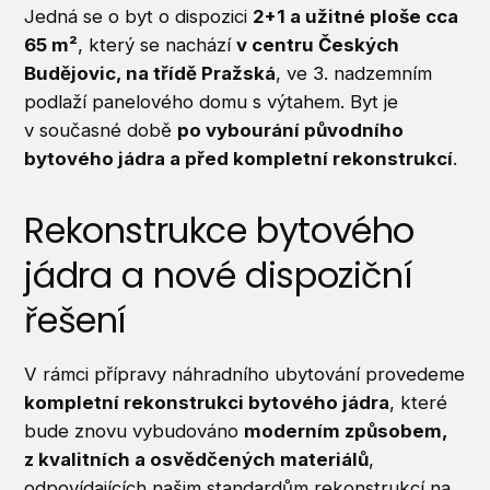
Jedná se o byt o dispozici
2+1 a užitné ploše cca
65 m²
, který se nachází
v centru Českých
Budějovic, na třídě Pražská
, ve 3. nadzemním
podlaží panelového domu s výtahem. Byt je
v současné době
po vybourání původního
bytového jádra a před kompletní rekonstrukcí
.
Rekonstrukce bytového
jádra a nové dispoziční
řešení
V rámci přípravy náhradního ubytování provedeme
kompletní rekonstrukci bytového jádra
, které
bude znovu vybudováno
moderním způsobem,
z kvalitních a osvědčených materiálů
,
odpovídajících našim standardům rekonstrukcí na