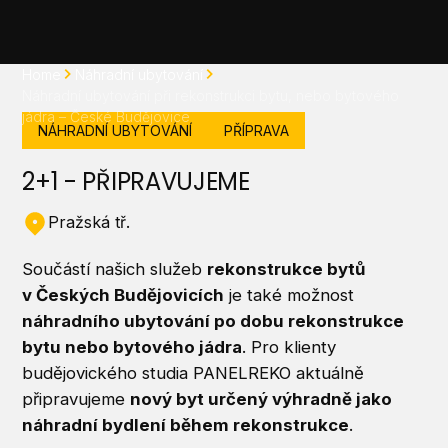
Home
Náhradní ubytování
Náhradní ubytování při rekonstrukci bytu, nebo bytového
jádra – České Budějovice
NÁHRADNÍ UBYTOVÁNÍ
PŘÍPRAVA
2+1 - PŘIPRAVUJEME
Pražská tř.
Součástí našich služeb
rekonstrukce bytů
v Českých Budějovicích
je také možnost
náhradního ubytování po dobu rekonstrukce
bytu nebo bytového jádra
. Pro klienty
budějovického studia PANELREKO aktuálně
připravujeme
nový byt určený výhradně jako
náhradní bydlení během rekonstrukce
.