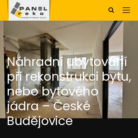
Náhradní ubytování
při rekonstrukci bytu,
nebo bytového
jádra – České
Budějovice