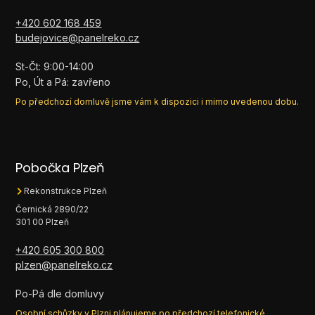
+420 602 168 459
budejovice@panelreko.cz
St-Čt: 9:00-14:00
Po, Út a Pá: zavřeno
Po předchozí domluvě jsme vám k dispozici i mimo uvedenou dobu.
Pobočka Plzeň
Rekonstrukce Plzeň
Černická 2890/22
301 00 Plzeň
+420 605 300 800
plzen@panelreko.cz
Po-Pá dle domluvy
Osobní schůzky v Plzni plánujeme po předchozí telefonické