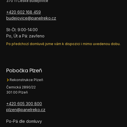
370 11 České Budějovice
+420 602 168 459
budejovice@panelreko.cz
St-Čt: 9:00-14:00
Po, Út a Pá: zavřeno
Po předchozí domluvě jsme vám k dispozici i mimo uvedenou dobu.
Pobočka Plzeň
Rekonstrukce Plzeň
Černická 2890/22
301 00 Plzeň
+420 605 300 800
plzen@panelreko.cz
Po-Pá dle domluvy