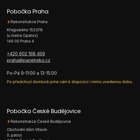
Pobočka Praha
Rekonstrukce Praha
Křejpského 1523/15
(u metra Opatov)
149 00 Praha 4
+420 602 168 459
praha@panelreko.cz
Po-Pá 9-11:00 a 13-15:00
Po předchozí domluvě jsme vám k dispozici i mimo uvedenou dobu.
Pobočka České Budějovice
Rekonstrukce České Budějovice
Obchodní dům Vltavín
(I. patro)