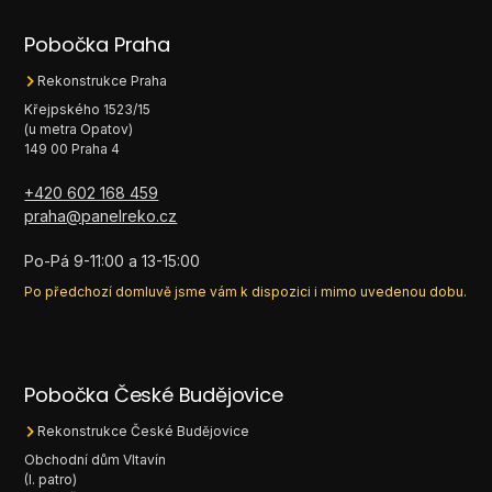
Pobočka Praha
Rekonstrukce Praha
Křejpského 1523/15
(u metra Opatov)
149 00 Praha 4
+420 602 168 459
praha@panelreko.cz
Po-Pá 9-11:00 a 13-15:00
Po předchozí domluvě jsme vám k dispozici i mimo uvedenou dobu.
Pobočka České Budějovice
Rekonstrukce České Budějovice
Obchodní dům Vltavín
(I. patro)