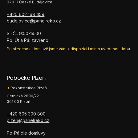
370 11 České Budějovice
+420 602 168 459
budejovice@panelreko.cz
St-Čt: 9:00-14:00
Po, Út a Pá: zavřeno
Po předchozí domluvě jsme vám k dispozici i mimo uvedenou dobu.
Pobočka Plzeň
Rekonstrukce Plzeň
Černická 2890/22
301 00 Plzeň
+420 605 300 800
plzen@panelreko.cz
Po-Pá dle domluvy