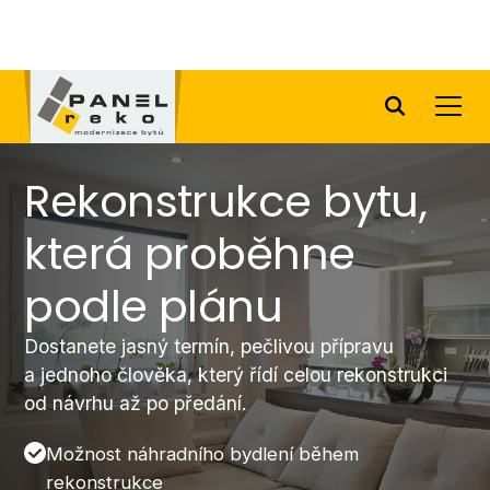
Provozovny v Praze, Českých Budějovicích a Plzni.
Rekonstrukce bytu,
která proběhne
podle plánu
Dostanete jasný termín, pečlivou přípravu
a jednoho člověka, který řídí celou rekonstrukci
od návrhu až po předání.
Možnost náhradního bydlení během
rekonstrukce