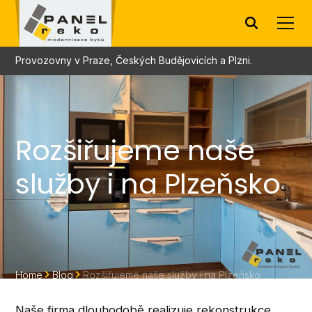
Provozovny v Praze, Českých Budějovicích a Plzni.
Rozšiřujeme naše
služby i na Plzeňsko
Home
Blog
Rozšiřujeme naše služby i na Plzeňsko
Naše firma dlouhodobě realizuje rekonstrukce