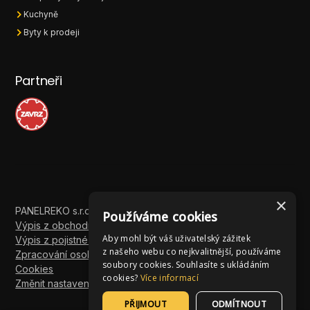
Kuchyně
Byty k prodeji
Partneři
×
PANELREKO s.r.o. ©
2026 - Všechna práva vyhrazena
Používáme cookies
Výpis z obchodního rejstříku
Aby mohl být váš uživatelský zážitek
Výpis z pojistné smlouvy
z našeho webu co nejkvalitnější, používáme
Zpracování osobních údajů
soubory cookies. Souhlasíte s ukládáním
Cookies
cookies?
Více informací
Změnit nastavení cookies
PŘIJMOUT
ODMÍTNOUT