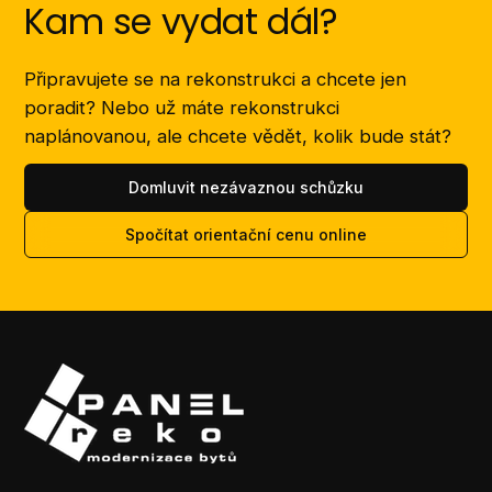
Kam se vydat dál?
Připravujete se na rekonstrukci a chcete jen
poradit? Nebo už máte rekonstrukci
naplánovanou, ale chcete vědět, kolik bude stát?
Domluvit nezávaznou schůzku
Spočítat orientační cenu online