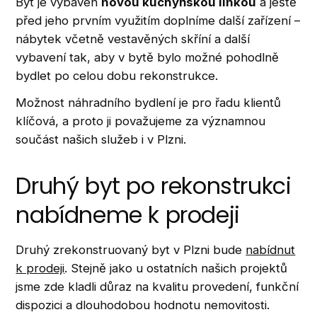
Byt je vybaven
novou kuchyňskou linkou
a ještě
před jeho prvním využitím doplníme další zařízení –
nábytek včetně vestavěných skříní a další
vybavení tak, aby v bytě bylo možné pohodlně
bydlet po celou dobu rekonstrukce.
Možnost náhradního bydlení je pro řadu klientů
klíčová, a proto ji považujeme za významnou
součást našich služeb i v Plzni.
Druhý byt po rekonstrukci
nabídneme k prodeji
Druhý zrekonstruovaný byt v Plzni bude
nabídnut
k prodeji
. Stejně jako u ostatních našich projektů
jsme zde kladli důraz na kvalitu provedení, funkční
dispozici a dlouhodobou hodnotu nemovitosti.