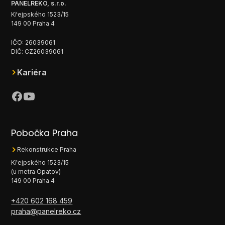
PANELREKO, s.r.o.
Křejpského 1523/15
149 00 Praha 4
IČO: 26039061
DIČ: CZ26039061
Kariéra
Pobočka Praha
Rekonstrukce Praha
Křejpského 1523/15
(u metra Opatov)
149 00 Praha 4
+420 602 168 459
praha@panelreko.cz