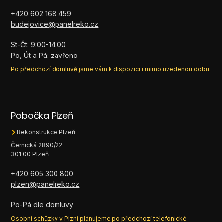
+420 602 168 459
budejovice@panelreko.cz
St-Čt: 9:00-14:00
Po, Út a Pá: zavřeno
Po předchozí domluvě jsme vám k dispozici i mimo uvedenou dobu.
Pobočka Plzeň
Rekonstrukce Plzeň
Černická 2890/22
301 00 Plzeň
+420 605 300 800
plzen@panelreko.cz
Po-Pá dle domluvy
Osobní schůzky v Plzni plánujeme po předchozí telefonické