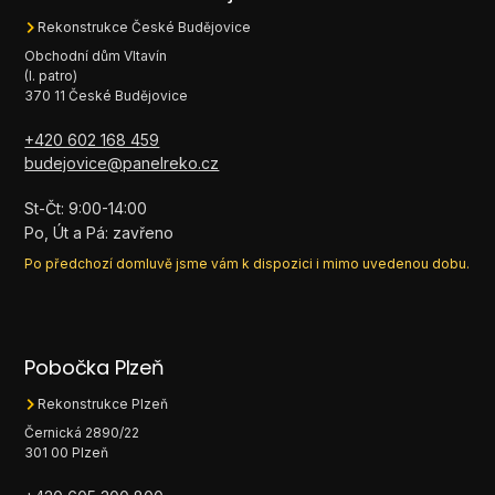
Rekonstrukce České Budějovice
Obchodní dům Vltavín
(I. patro)
370 11 České Budějovice
+420 602 168 459
budejovice@panelreko.cz
St-Čt: 9:00-14:00
Po, Út a Pá: zavřeno
Po předchozí domluvě jsme vám k dispozici i mimo uvedenou dobu.
Pobočka Plzeň
Rekonstrukce Plzeň
Černická 2890/22
301 00 Plzeň