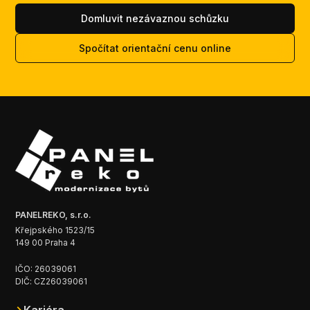
Domluvit nezávaznou schůzku
Spočítat orientační cenu online
PANELREKO, s.r.o.
Křejpského 1523/15
149 00 Praha 4
IČO: 26039061
DIČ: CZ26039061