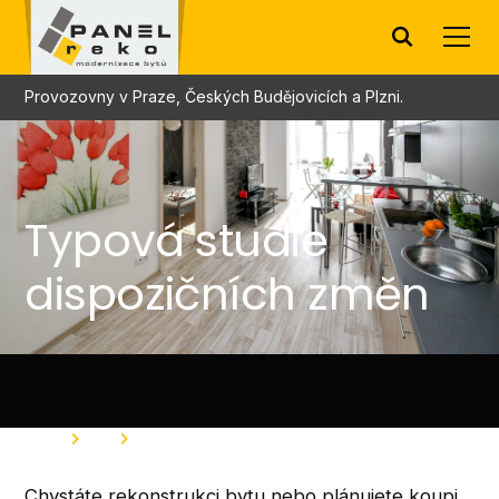
Provozovny v Praze, Českých Budějovicích a Plzni.
Typová studie
dispozičních změn
Home
Blog
Typová studie dispozičních změn
Chystáte rekonstrukci bytu nebo plánujete koupi