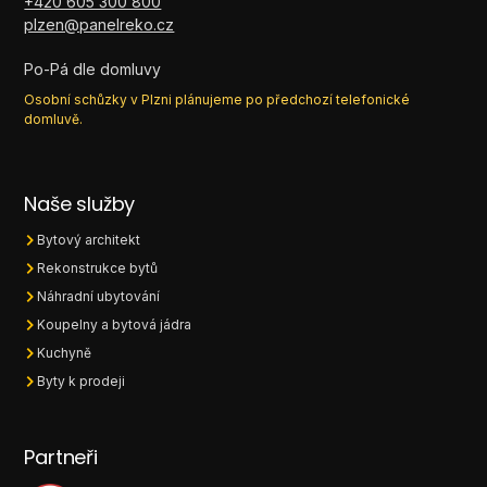
+420 605 300 800
plzen@panelreko.cz
Po-Pá dle domluvy
Osobní schůzky v Plzni plánujeme po předchozí telefonické
domluvě.
Naše služby
Bytový architekt
Rekonstrukce bytů
Náhradní ubytování
Koupelny a bytová jádra
Kuchyně
Byty k prodeji
Partneři