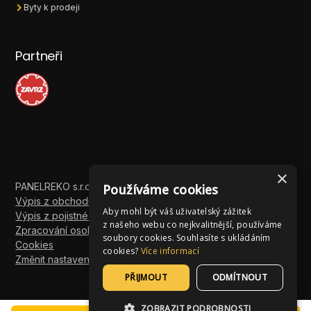
Byty k prodeji
Partneři
×
PANELREKO s.r.o. ©
2026 - Všechna práva vyhrazena
Používáme cookies
Výpis z obchodního rejstříku
Aby mohl být váš uživatelský zážitek
Výpis z pojistné smlouvy
z našeho webu co nejkvalitnější, používáme
Zpracování osobních údajů
soubory cookies. Souhlasíte s ukládáním
Cookies
cookies?
Více informací
Změnit nastavení cookies
PŘIJMOUT
ODMÍTNOUT
ZOBRAZIT PODROBNOSTI