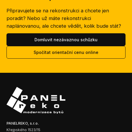
Připravujete se na rekonstrukci a chcete jen
poradit? Nebo už máte rekonstrukci
naplánovanou, ale chcete vědět, kolik bude stát?
Domluvit nezávaznou schůzku
Spočítat orientační cenu online
PANELREKO, s.r.o.
Křejpského 1523/15