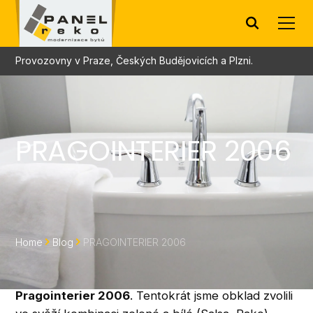
Provozovny v Praze, Českých Budějovicích a Plzni.
PRAGOINTERIER 2006
Home
Blog
PRAGOINTERIER 2006
Ve dnech 7.-10.9.2006 jsme se zúčastnili výstavy
Pragointerier 2006
. Tentokrát jsme obklad zvolili