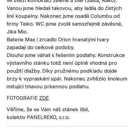
ve svěží kombinaci zelené a bílé (Salsa, Rako).
Vanou jsme hledali takovou, aby ladila do čistých
linií koupelny. Nakonec jsme osadili Columbu od
firmy Teiko. WC jsme zvolili samozřejmě závěsné,
Jika Mio.
Baterie Max i zrcadlo Orion hranatými tvary
zapadají do celkové podoby.
Dlouho jsme váhali s řešením podlahy. Konstrukce
výstavního stánku totiž není úplně vhodná pro
použití dlažby. Díky pružnému podkladu dojde
brzy k vypraskání spár. Nakonec zvítězilo linoleum
imitující tmavou prkennou podlahu.
FOTOGRAFIE
ZDE
Věříme, že se Vám náš stánek líbil,
kolektiv PANELREKO, s.r.o.